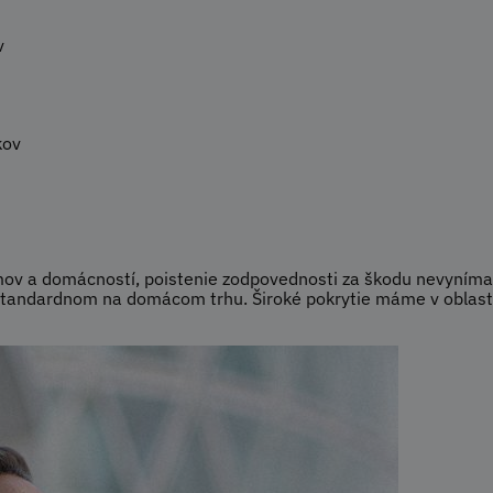
v
kov
ov a domácností, poistenie zodpovednosti za škodu nevyníma
štandardnom na domácom trhu. Široké pokrytie máme v oblasti