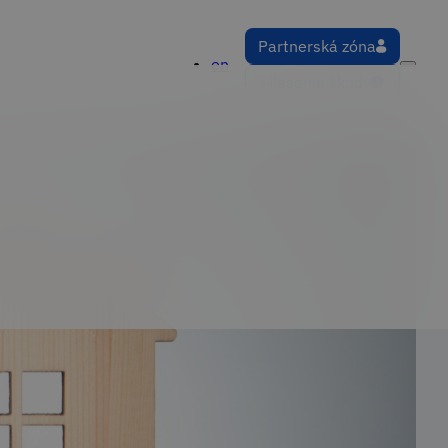
Partnerská zóna
en
Hlásenie škody