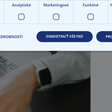
Analytické
Marketingové
Funkčné
ODMIETNUŤ VŠETKO
ODROBNOSTI
PRI