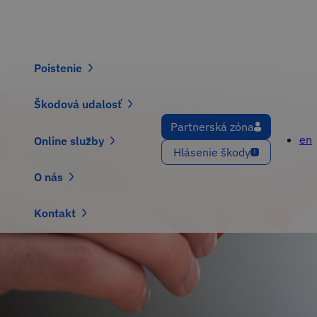
Preskočiť
na
hlavný
obsah
Main
navigation
Poistenie
Škodová udalosť
Partnerská zóna
en
Online služby
Hlásenie škody
O nás
Kontakt