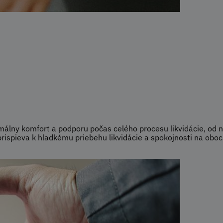
lny komfort a podporu počas celého procesu likvidácie, od na
rispieva k hladkému priebehu likvidácie a spokojnosti na oboc