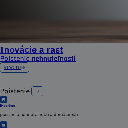
Inovácie a rast
Poistenie nehnuteľností
VIAC TU
Poistenie
Byt a dom
poistenie nehnuteľnosti a domácnosti