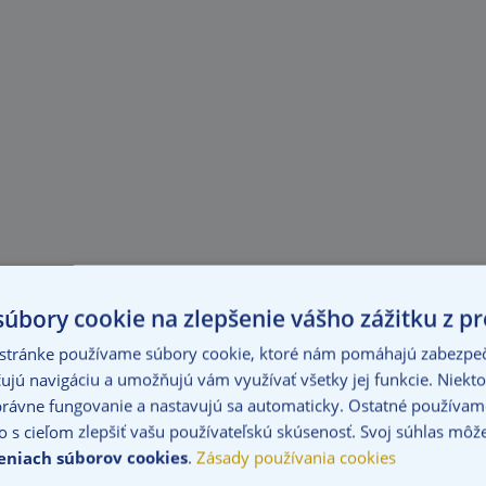
šenia pre všetkých. Svoju požiadavku vybavíte jednoducho a r
úbory cookie na zlepšenie vášho zážitku z pr
dy poistného či samotnú platbu vykonáte u nás online. Samozre
 stránke používame súbory cookie, ktoré nám pomáhajú zabezpeči
ujú navigáciu a umožňujú vám využívať všetky jej funkcie. Niekto
rávne fungovanie a nastavujú sa automaticky. Ostatné používame
o s cieľom zlepšiť vašu používateľskú skúsenosť. Svoj súhlas môž
eniach súborov cookies
.
Zásady používania cookies