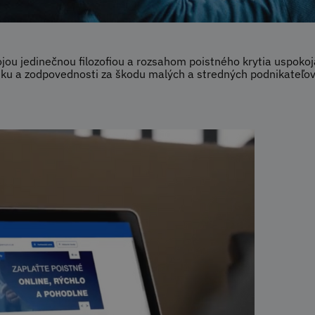
ou jedinečnou filozofiou a rozsahom poistného krytia uspokoja
ku a zodpovednosti za škodu malých a stredných podnikateľo