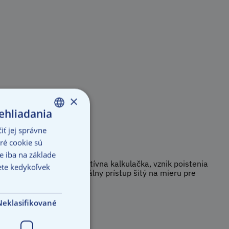
×
ehliadania
ť jej správne
SLOVAK
ré cookie sú
ENGLISH
 iba na základe
 poistné plnenie. Intuitívna kalkulačka, vznik poistenia
ete kedykoľvek
andardom je aj individuálny prístup šitý na mieru pre
Neklasifikované