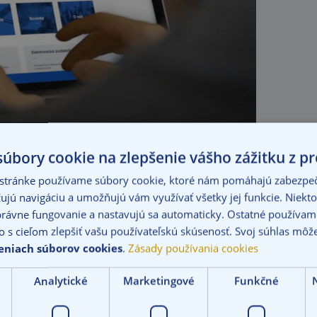
úbory cookie na zlepšenie vášho zážitku z pr
 stránke používame súbory cookie, ktoré nám pomáhajú zabezpeči
ujú navigáciu a umožňujú vám využívať všetky jej funkcie. Niekto
rávne fungovanie a nastavujú sa automaticky. Ostatné používame
 ktorého hlavným zmyslom je predchádzať zamietaniu nárokov na
o s cieľom zlepšiť vašu používateľskú skúsenosť. Svoj súhlas môž
vnako ako rýchla likvidácia poistných udalostí. Trhovým nadšt
eniach súborov cookies
.
Zásady používania cookies
Analytické
Marketingové
Funkčné