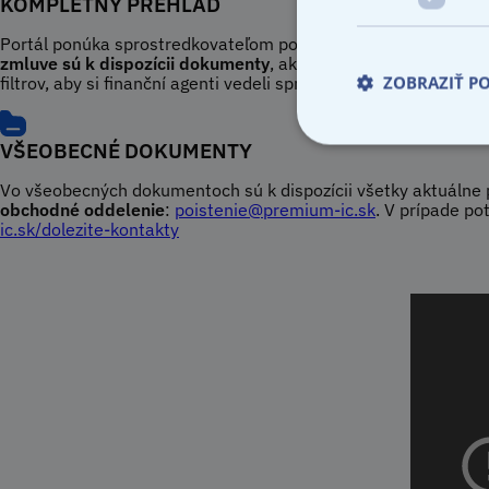
KOMPLETNÝ PREHĽAD
Portál ponúka sprostredkovateľom poistenia kompletný prehľad 
zmluve sú k dispozícii dokumenty
, ako návrh poistnej zmluvy
ZOBRAZIŤ P
filtrov, aby si finanční agenti vedeli spravovať svoje kmene.
VŠEOBECNÉ DOKUMENTY
Vo všeobecných dokumentoch sú k dispozícii všetky aktuálne 
obchodné oddelenie
:
poistenie@premium-ic.sk
. V prípade po
ic.sk/dolezite-kontakty