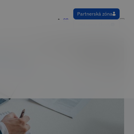
Partnerská zóna
en
Hlásenie škody