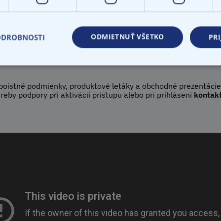
ponúk a poistných zmlúv, ktoré dojednali a to nie iba aktuáln
, poistka, predpisy poistného, prípadne zánikový list a ďalšia
ODMIETNUŤ VŠETKO
ODROBNOSTI
PRI
poistné podmienky, produktové letáky a obchodné prezentácie.
treby podpory pri aktivácii prístupu alebo pri prihlásení
kontak