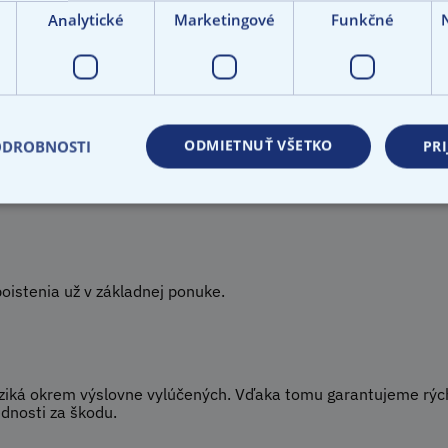
Analytické
Marketingové
Funkčné
ODMIETNUŤ VŠETKO
ODROBNOSTI
PRI
aje a okamžite získate ponuku poistenia. Celý proces prebieha
na email a poistenie vzniká zaplatením poistného.
oistenia už v základnej ponuke.
iká okrem výslovne vylúčených. Vďaka tomu garantujeme rýchle
nosti za škodu.