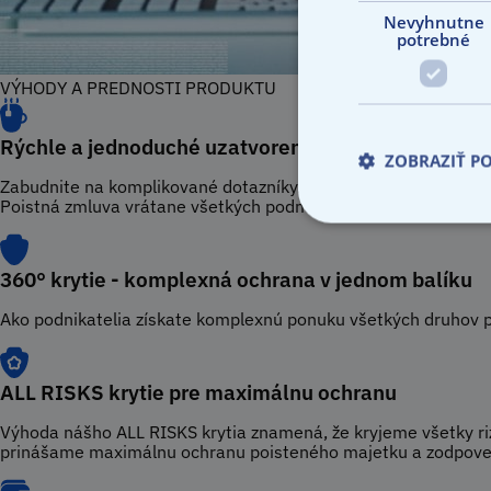
Nevyhnutne
potrebné
VÝHODY A PREDNOSTI PRODUKTU
Rýchle a jednoduché uzatvorenie poistenia
ZOBRAZIŤ P
Zabudnite na komplikované dotazníky. Stačí zadať základné úd
Poistná zmluva vrátane všetkých podmienok vám príde priamo 
360° krytie - komplexná ochrana v jednom balíku
Ako podnikatelia získate komplexnú ponuku všetkých druhov p
ALL RISKS krytie pre maximálnu ochranu
Výhoda nášho ALL RISKS krytia znamená, že kryjeme všetky riz
prinášame maximálnu ochranu poisteného majetku a zodpoved