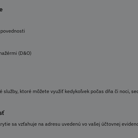
ne
dpovednosti
nažérmi (D&O)
lužby, ktoré môžete využiť kedykoľvek počas dňa či noci, sed
sť
rytie sa vzťahuje na adresu uvedenú vo vašej účtovnej evidenc