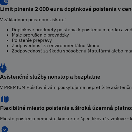
Limit plnenia 2 000 eur a doplnkové poistenia v ce
V základnom poistnom získate:
Doplnkové predmety poistenia k poisteniu majetku a zo
Malé prerušenie prevádzky
Poistenie prepravy
Zodpovednosť za environmentálnu škodu
Zodpovednosť za škodu spôsobenú štatutármi alebo ma
Asistenčné služby nonstop a bezplatne
V PREMIUM Poisťovni vám poskytujeme nepretržité asistenčné s
Flexibilné miesto poistenia a široká územná platno
Miesto poistenia nemusíte konkrétne špecifikovať v zmluve - k