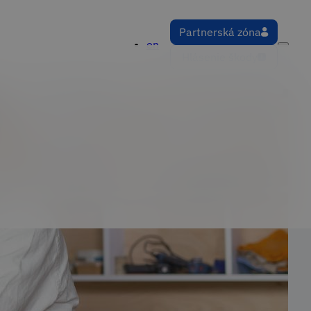
Partnerská zóna
en
Hlásenie škody