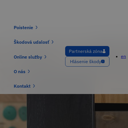
Preskočiť
/
Poistenie
/ Malí a strední podnikatelia
na
Malí a strední podnikatelia
hlavný
obsah
Main
navigation
Poistenie
Škodová udalosť
Partnerská zóna
en
Online služby
Hlásenie škody
O nás
Kontakt