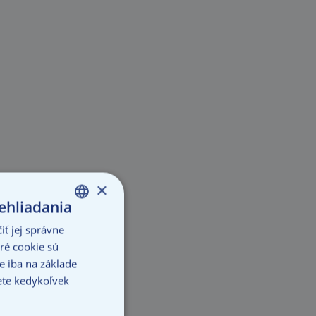
×
ehliadania
ť jej správne
SLOVAK
ré cookie sú
ENGLISH
 iba na základe
ete kedykoľvek