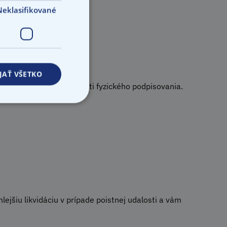
Neklasifikované
JAŤ VŠETKO
 elektronicky bez nutnosti fyzického podpisovania.
jšiu likvidáciu v prípade poistnej udalosti a vám