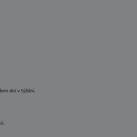
em dní v týždni.
ii.