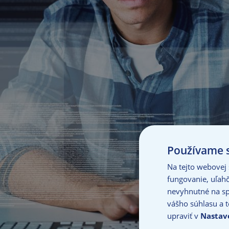
Používame s
Na tejto webovej
fungovanie, uľahč
nevyhnutné na sp
vášho súhlasu a t
upraviť v
Nastav