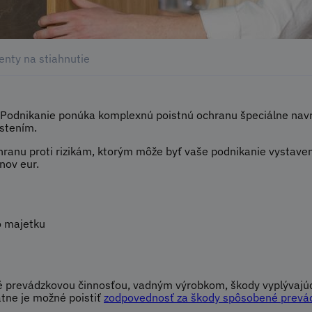
nty na stiahnutie
 Podnikanie ponúka komplexnú poistnú ochranu špeciálne navr
istením.
nu proti rizikám, ktorým môže byť vaše podnikanie vystavené.
nov eur.
o majetku
 prevádzkovou činnosťou, vadným výrobkom, škody vyplývajúce
tne je možné poistiť
zodpovednosť za škody spôsobené prevá