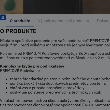
O produkte
Výhody a prednosti produktu
Dokume
O PRODUKTE
Hľadáte spoľahlivé poistenie pre vaše podnikanie? PREMIOVÉ
svoju firmu proti veľkému množstvu rizík jedným kvalitným po
Poistenie od PREMIUM Poisťovne poskytuje 360-stupňovú ochra
miliónov eur a v poistení zodpovednosti za škodu až do 2 milió
Komplexné krytie pre podnikateľov
PREMIOVÉ Podnikanie
zahŕňa štandardné poistenie nehnuteľného a hnuteľnéh
ponúka širokú škálu doplnkových predmetov poistenia
chráni vás v prípade prerušenia prevádzky
poskytuje poistenie prepravných a technických rizík
V oblasti zodpovednosti za škodu pokrývame škody spôsobené
tiež zodpovednosť členov orgánov spoločnosti (D&O). Samosta