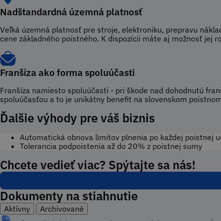
Nadštandardná územná platnosť
Veľká územná platnosť pre stroje, elektroniku, prepravu nákl
cene základného poistného. K dispozícii máte aj možnosť jej ro
Franšíza ako forma spoluúčasti
Franšíza namiesto spoluúčasti - pri škode nad dohodnutú fran
spoluúčasťou a to je unikátny benefit na slovenskom poistnom
Ďalšie výhody pre váš biznis
Automatická obnova limitov plnenia po každej poistnej u
Tolerancia podpoistenia až do 20% z poistnej sumy
Chcete vedieť viac? Spýtajte sa nás!
Dokumenty na stiahnutie
Aktívny
Archivované