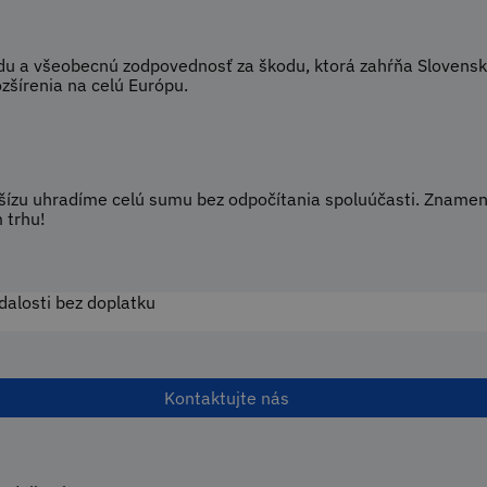
adu a všeobecnú zodpovednosť za škodu, ktorá zahŕňa Slovensk
zšírenia na celú Európu.
šízu uhradíme celú sumu bez odpočítania spoluúčasti. Znamená
 trhu!
dalosti bez doplatku
Kontaktujte nás