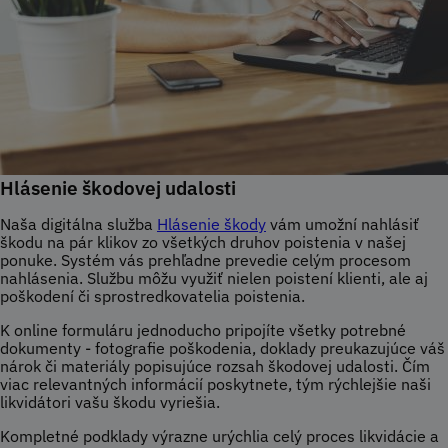
Hlásenie škodovej udalosti
Naša digitálna služba
Hlásenie škody
vám umožní nahlásiť
škodu na pár klikov zo všetkých druhov poistenia v našej
ponuke. Systém vás prehľadne prevedie celým procesom
nahlásenia. Službu môžu využiť nielen poistení klienti, ale aj
poškodení či sprostredkovatelia poistenia.
K online formuláru jednoducho pripojíte všetky potrebné
dokumenty - fotografie poškodenia, doklady preukazujúce váš
nárok či materiály popisujúce rozsah škodovej udalosti. Čím
viac relevantných informácií poskytnete, tým rýchlejšie naši
likvidátori vašu škodu vyriešia.
Kompletné podklady výrazne urýchlia celý proces likvidácie a