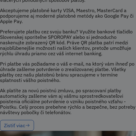
viacerých pohodlných spôsobov platby.
Akceptujeme platobné karty VISA, Maestro, MasterCard a
podporujeme aj moderné platobné metódy ako Google Pay či
Apple Pay.
Preferujete platbu cez svoju banku? Využite bankové tlačidlo
Slovenskej sporiteľne SPOROPAY alebo si jednoducho
naskenujte zobrazený QR kód. Práve QR platba patrí medzi
najobľúbenejšie možnosti našich klientov, pretože umožňuje
rýchlu úhradu priamo cez váš internet banking.
Pri platbe vás požiadame o váš e-mail, na ktorý vám ihneď po
úhrade zašleme potvrdenie o zrealizovanej platbe. Všetky
platby cez našu platobnú bránu spracujeme v termíne
splatnosti vášho poistného.
Ak platíte za novú poistnú zmluvu, po spracovaní platby
automaticky zašleme vám aj vášmu sprostredkovateľovi
poistenia oficiálne potvrdenie o vzniku poistného vzťahu -
Poistku. Celý proces prebehne rýchlo a bezpečne, bez potreby
návštevy pobočky či telefonátov.
Zistiť viac