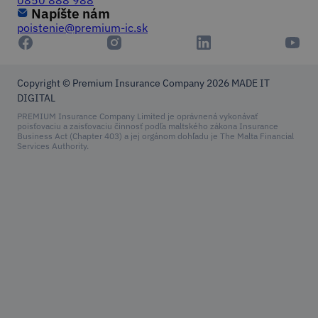
0850 888 988
Napíšte nám
poistenie@premium-ic.sk
Copyright © Premium Insurance Company 2026
MADE IT
DIGITAL
PREMIUM Insurance Company Limited je oprávnená vykonávať
poisťovaciu a zaisťovaciu činnosť podľa maltského zákona Insurance
Business Act (Chapter 403) a jej orgánom dohľadu je The Malta Financial
Services Authority.