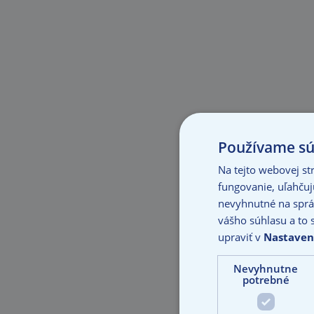
Používame súb
Na tejto webovej s
fungovanie, uľahčuj
nevyhnutné na sprá
vášho súhlasu a to 
upraviť v
Nastaven
Nevyhnutne
potrebné