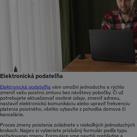
Elektronická podateľňa
Elektronická podateľňa
vám umožní jednoducho a rýchlo
zmeniť vašu poistnú zmluvu bez návštevy pobočky. Či už
potrebujete aktualizovať osobné údaje, zmeniť adresu,
nastaviť elektronickú komunikáciu alebo upraviť frekvenciu
platenia poistného, všetko vybavíte z pohodlia domova či
kancelárie.
Proces zmeny poistenia zvládnete v niekoľkých jednoduchých
krokoch. Najprv si vyberiete príslušný formulár podľa typu
požadovanej zmeny. Formuláre sme navrhli prehľadne a