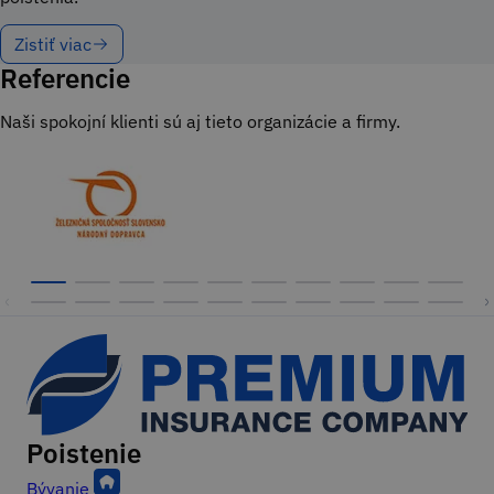
Zistiť viac
Referencie
Naši spokojní klienti sú aj tieto organizácie a firmy.
Poistenie
Footer
Bývanie