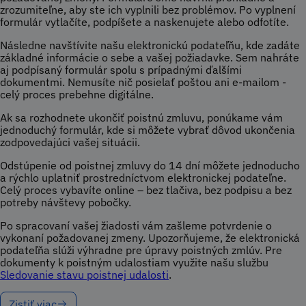
zrozumiteľne, aby ste ich vyplnili bez problémov. Po vyplnení
formulár vytlačíte, podpíšete a naskenujete alebo odfotíte.
Následne navštívite našu elektronickú podateľňu, kde zadáte
základné informácie o sebe a vašej požiadavke. Sem nahráte
aj podpísaný formulár spolu s prípadnými ďalšími
dokumentmi. Nemusíte nič posielať poštou ani e-mailom -
celý proces prebehne digitálne.
Ak sa rozhodnete ukončiť poistnú zmluvu, ponúkame vám
jednoduchý formulár, kde si môžete vybrať dôvod ukončenia
zodpovedajúci vašej situácii.
Odstúpenie od poistnej zmluvy do 14 dní môžete jednoducho
a rýchlo uplatniť prostredníctvom elektronickej podateľne.
Celý proces vybavíte online – bez tlačiva, bez podpisu a bez
potreby návštevy pobočky.
Po spracovaní vašej žiadosti vám zašleme potvrdenie o
vykonaní požadovanej zmeny. Upozorňujeme, že elektronická
podateľňa slúži výhradne pre úpravy poistných zmlúv. Pre
dokumenty k poistným udalostiam využite našu službu
Sledovanie stavu poistnej udalosti
.
Zistiť viac