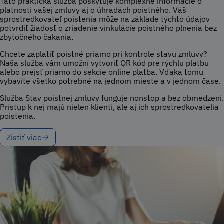
Táto praktická služba poskytuje komplexné informácie o
platnosti vašej zmluvy aj o úhradách poistného. Váš
sprostredkovateľ poistenia môže na základe týchto údajov
potvrdiť žiadosť o zriadenie vinkulácie poistného plnenia bez
zbytočného čakania.
Chcete zaplatiť poistné priamo pri kontrole stavu zmluvy?
Naša služba vám umožní vytvoriť QR kód pre rýchlu platbu
alebo prejsť priamo do sekcie online platba. Vďaka tomu
vybavíte všetko potrebné na jednom mieste a v jednom čase.
Služba Stav poistnej zmluvy funguje nonstop a bez obmedzení.
Prístup k nej majú nielen klienti, ale aj ich sprostredkovatelia
poistenia.
Zistiť viac