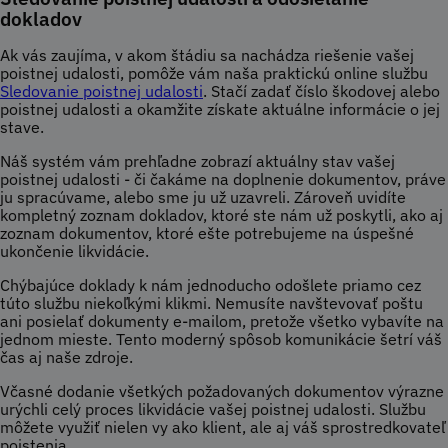
dokladov
Ak vás zaujíma, v akom štádiu sa nachádza riešenie vašej
poistnej udalosti, pomôže vám naša praktickú online službu
Sledovanie poistnej udalosti
. Stačí zadať číslo škodovej alebo
poistnej udalosti a okamžite získate aktuálne informácie o jej
stave.
Náš systém vám prehľadne zobrazí aktuálny stav vašej
poistnej udalosti - či čakáme na doplnenie dokumentov, práve
ju spracúvame, alebo sme ju už uzavreli. Zároveň uvidíte
kompletný zoznam dokladov, ktoré ste nám už poskytli, ako aj
zoznam dokumentov, ktoré ešte potrebujeme na úspešné
ukončenie likvidácie.
Chýbajúce doklady k nám jednoducho odošlete priamo cez
túto službu niekoľkými klikmi. Nemusíte navštevovať poštu
ani posielať dokumenty e-mailom, pretože všetko vybavíte na
jednom mieste. Tento moderný spôsob komunikácie šetrí váš
čas aj naše zdroje.
Včasné dodanie všetkých požadovaných dokumentov výrazne
urýchli celý proces likvidácie vašej poistnej udalosti. Službu
môžete využiť nielen vy ako klient, ale aj váš sprostredkovateľ
poistenia.