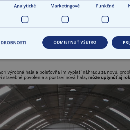
Analytické
Marketingové
Funkčné
 typy hrozieb
. Firmy si vo veľkom inštalujú solárne panely. Ak
horľavých materiálov – riziko katastrofálneho požiaru výrazne 
ne: 85 % malých firiem cíti, že podnikanie na Slovensku je „b
ODMIETNUŤ VŠETKO
ODROBNOSTI
PRI
erušenie prevádzky
horí výrobná hala a poisťovňa im vyplatí náhradu za novú, prob
ví stavebné povolenie a postaví nová hala,
môže uplynúť aj rok