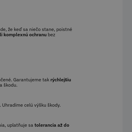
e, že keď sa niečo stane, poistné
li komplexnú ochranu
bez
ylúčené. Garantujeme tak
rýchlejšiu
a škodu.
. Uhradíme celú výšku škody.
nia, uplatňuje sa
tolerancia až do