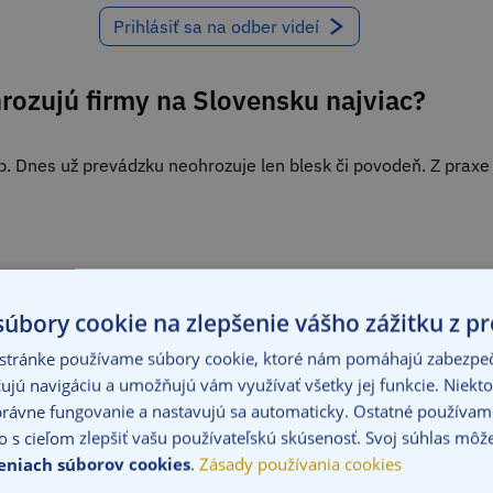
Prihlásiť sa na odber videí
hrozujú firmy na Slovensku najviac?
ieb. Dnes už prevádzku neohrozuje len blesk či povodeň. Z praxe
 nie je vyššia moc, ale technická porucha a ľudský faktor. Stač
ov a zapadnutá horúca častica môže v priebehu niekoľkých hod
úbory cookie na zlepšenie vášho zážitku z pr
 stránke používame súbory cookie, ktoré nám pomáhajú zabezpeči
ujú navigáciu a umožňujú vám využívať všetky jej funkcie. Niekto
rávne fungovanie a nastavujú sa automaticky. Ostatné používame
 môže čeliť obrovskej škode, ak dôjde k
úniku klientskych dát
o s cieľom zlepšiť vašu používateľskú skúsenosť. Svoj súhlas môž
formou ransomvéru) bývajú pre malé podniky likvidačné.
eniach súborov cookies
.
Zásady používania cookies