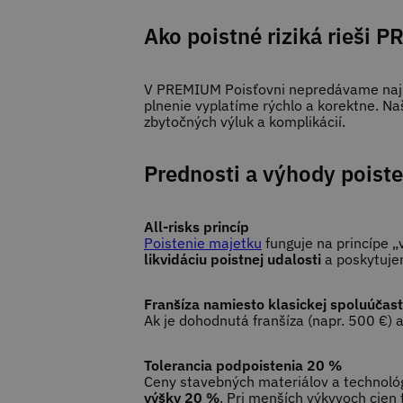
Ako poistné riziká rieši
V PREMIUM Poisťovni nepredávame najlac
plnenie vyplatíme rýchlo a korektne. N
zbytočných výluk a komplikácií.
Prednosti a výhody poiste
All-risks princíp
Poistenie majetku
funguje na princípe „
likvidáciu poistnej udalosti
a poskytuje
Franšíza namiesto klasickej spoluúčast
Ak je dohodnutá franšíza (napr. 500 €) 
Tolerancia podpoistenia 20 %
Ceny stavebných materiálov a technológi
výšky 20 %
. Pri menších výkyvoch cien