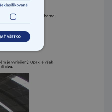
Neklasifikované
 však fotovoltika nie je odborne
stúpa.
oj o prežitie“
JAŤ VŠETKO
lém je vyriešený. Opak je však
 či dva
.