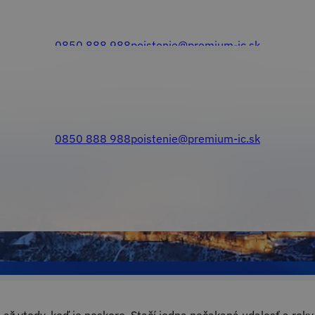
0850 888 988
poistenie@premium-ic.sk
é hrozby podnikatelia najčaste
0850 888 988
poistenie@premium-ic.sk