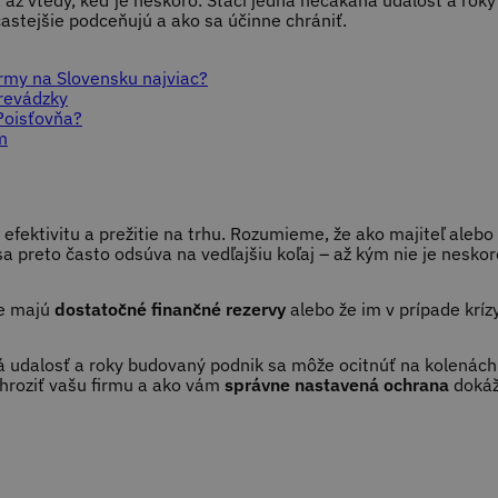
á až vtedy, keď je neskoro. Stačí jedna nečakaná udalosť a rok
jčastejšie podceňujú a ako sa účinne chrániť.
irmy na Slovensku najviac?
prevádzky
Poisťovňa?
m
, efektivitu a prežitie na trhu. Rozumieme, že ako majiteľ alebo
sa preto často odsúva na vedľajšiu koľaj – až kým nie je neskor
že majú
dostatočné finančné rezervy
alebo že im v prípade kríz
ná udalosť a roky budovaný podnik sa môže ocitnúť na kolenách.
ohroziť vašu firmu a ako vám
správne nastavená ochrana
dokáže