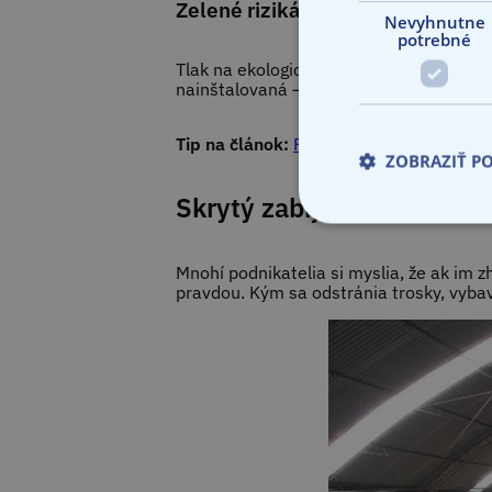
Zelené riziká (ESG a Green Deal)
Nevyhnutne
potrebné
Tlak na ekologické riešenia prináša
nové
nainštalovaná – napríklad na streche z 
Tip na článok:
Prieskum PREMIUM Poisťov
ZOBRAZIŤ P
Skrytý zabijak firiem: pr
Mnohí podnikatelia si myslia, že ak im z
pravdou. Kým sa odstránia trosky, vyba