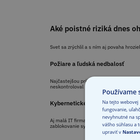
Aké poistné riziká dnes o
Svet sa zrýchlil a s ním aj povaha hroz
Požiare a ľudská nedbalosť
Najčastejšou príčinou požiarov vo výrobe
neskontroloval pracovisko, odišiel dom
Používame s
Na tejto webovej
Kybernetické útoky
fungovanie, uľahč
nevyhnutné na sp
Aj malá IT firma s dvomi zamestnancami
vášho súhlasu a t
zablokovanie systémov hackermi (napr. 
upraviť v
Nastav