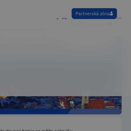
Partnerská zóna
en
Hlásenie škody
Späť na všetky blogy
jšie podceňujú?