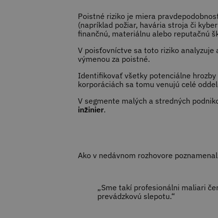
Poistné riziko je miera pravdepodobnost
(napríklad požiar, havária stroja či kybe
finančnú, materiálnu alebo reputačnú 
V poisťovníctve sa toto riziko analyzuje
výmenou za poistné.
Identifikovať všetky potenciálne hrozby
korporáciách sa tomu venujú celé odde
V segmente malých a stredných podniko
inžinier
.
Ako v nedávnom rozhovore poznamena
„Sme takí profesionálni maliari če
prevádzkovú slepotu.“