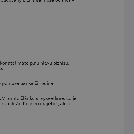
y budovaný biznis sa môže ocitnúť v
 konateľ máte plnú hlavu biznisu,
o.
y pomôže banka či rodina.
 V tomto článku si vysvetlíme, čo je
 zachrániť nielen majetok, ale aj