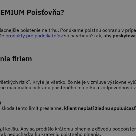
 PREMIUM Poisťovňa?
nejšie poistenie na trhu. Ponúkame poistnú ochranu v prípad
aše
produkty pre podnikateľov
sú navrhnuté tak, aby
poskytova
nia firiem
všetkých rizík“. Kryté je všetko, čo nie je v zmluve výslovne v
me maximálnu ochranu poisteného majetku a zodpovednosti z
i
a škoda tento limit presiahne,
klient neplatí žiadnu spoluúčasť
í kolíšu. Aby sa predišlo kráteniu plnenia z dôvodu podpoiste
 tak nedochádza ku kráteniu poistného plnenia.