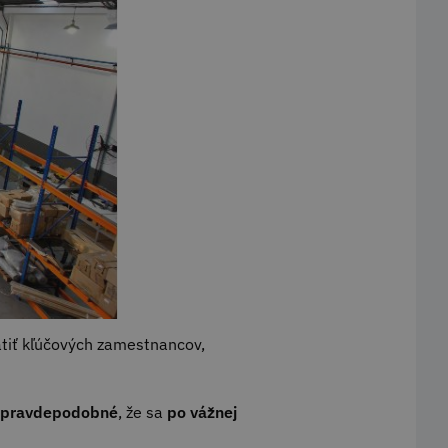
atiť kľúčových zamestnancov,
mi pravdepodobné
, že sa
po vážnej