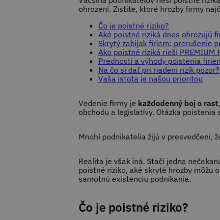
Väčšina podnikateľov rieši poistné rizik
ohrození. Zistite, ktoré hrozby firmy na
Čo je poistné riziko?
Aké poistné riziká dnes ohrozujú f
Skrytý zabijak firiem: prerušenie 
Ako poistné riziká rieši PREMIUM 
Prednosti a výhody poistenia firie
Na čo si dať pri riadení rizík pozor?
Vaša istota je našou prioritou
Vedenie firmy je
každodenný boj o rast
obchodu a legislatívy. Otázka poistenia 
Mnohí podnikatelia žijú v presvedčení, 
Realita je však iná. Stačí jedna nečaka
poistné riziko, aké skryté hrozby môžu 
samotnú existenciu podnikania.
Čo je poistné riziko?