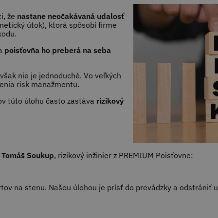
i, že
nastane neočakávaná udalosť
rnetický útok), ktorá spôsobí firme
škodu.
 a
poisťovňa ho preberá na seba
 však nie je jednoduché. Vo veľkých
lenia risk manažmentu.
v túto úlohu často zastáva
rizikový
l
Tomáš Soukup
, rizikový inžinier z PREMIUM Poisťovne:
rtov na stenu. Našou úlohou je prísť do prevádzky a odstrániť 