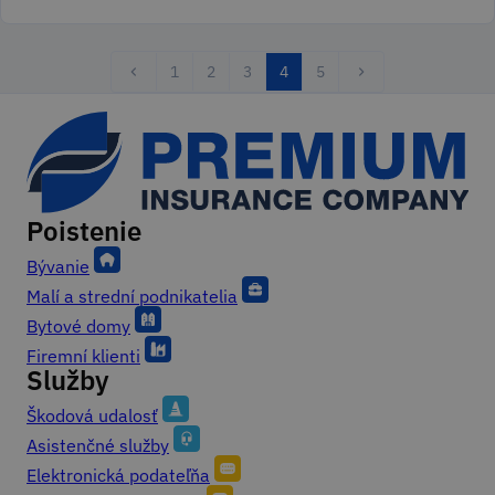
1
2
3
4
5
Page
Page
Page
Aktuálna
Page
stránka
Poistenie
Footer
Bývanie
Malí a strední podnikatelia
Bytové domy
Firemní klienti
Služby
Škodová udalosť
Asistenčné služby
Elektronická podateľňa