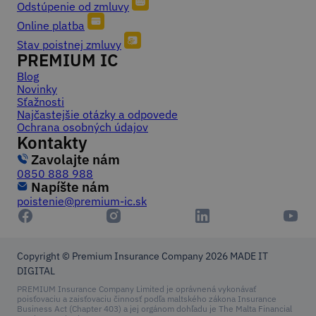
Odstúpenie od zmluvy
Online platba
Stav poistnej zmluvy
PREMIUM IC
Blog
Novinky
Sťažnosti
Najčastejšie otázky a odpovede
Ochrana osobných údajov
Kontakty
Zavolajte nám
0850 888 988
Napíšte nám
poistenie@premium-ic.sk
Copyright © Premium Insurance Company 2026
MADE IT
DIGITAL
PREMIUM Insurance Company Limited je oprávnená vykonávať
poisťovaciu a zaisťovaciu činnosť podľa maltského zákona Insurance
Business Act (Chapter 403) a jej orgánom dohľadu je The Malta Financial