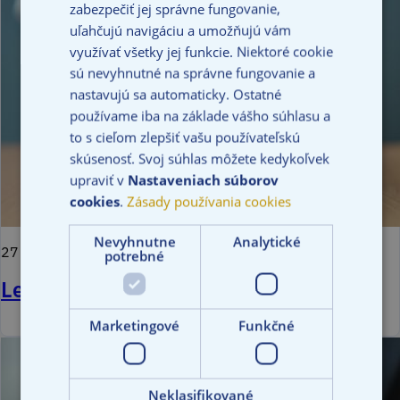
zabezpečiť jej správne fungovanie,
uľahčujú navigáciu a umožňujú vám
využívať všetky jej funkcie. Niektoré cookie
sú nevyhnutné na správne fungovanie a
nastavujú sa automaticky. Ostatné
používame iba na základe vášho súhlasu a
to s cieľom zlepšiť vašu používateľskú
skúsenosť. Svoj súhlas môžete kedykoľvek
upraviť v
Nastaveniach súborov
cookies
.
Zásady používania cookies
Nevyhnutne
Analytické
27 Jun 2024
potrebné
Letné prázdniny a škody na majetku
Marketingové
Funkčné
Neklasifikované