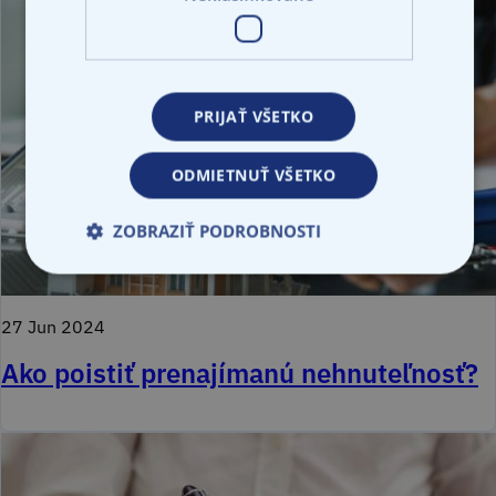
PRIJAŤ VŠETKO
ODMIETNUŤ VŠETKO
ZOBRAZIŤ PODROBNOSTI
27 Jun 2024
Ako poistiť prenajímanú nehnuteľnosť?