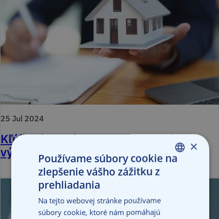
25 Jul 2024
Kľúčové riziká pre nehnuteľnosť vo
×
výstavbe a ako ich pokryť poistením
Používame súbory cookie na
zlepšenie vášho zážitku z
SLOVAK
prehliadania
ENGLISH
Na tejto webovej stránke používame
súbory cookie, ktoré nám pomáhajú