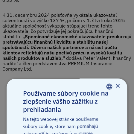
o 33 %.
K 31. decembru 2024 poisťovňa vykázala ukazovateľ
solventnosti vo výške 137 %, pričom v 1. štvrťroku 2025
aktuálne spoločnosť vykazuje stúpajúci trend tohto
ukazovateľa, čo potvrdzuje jej pokračujúcu finančnú
stabilitu.
„Spomínané ekonomické ukazovatele preukazujú
pretrvávajúcu finančnú likviditu a stabilitu našej
spoločnosti. Dôvera našich partnerov a nárast počtu
klientov reflektujú našu poctivú prácu a vysokú kvalitu
našich produktov a služieb,“
dodáva Peter Valent, finančný
riaditeľ a člen predstavenstva PREMIUM Insurance
Company Ltd.
×
Používame súbory cookie na
zlepšenie vášho zážitku z
SLOVAK
prehliadania
ENGLISH
Na tejto webovej stránke používame
súbory cookie, ktoré nám pomáhajú
zabezpečiť jej správne fungovanie,