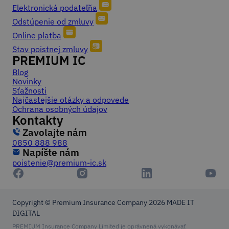
Elektronická podateľňa
Odstúpenie od zmluvy
Online platba
Stav poistnej zmluvy
PREMIUM IC
Blog
Novinky
Sťažnosti
Najčastejšie otázky a odpovede
Ochrana osobných údajov
Kontakty
Zavolajte nám
0850 888 988
Napíšte nám
poistenie@premium-ic.sk
Copyright © Premium Insurance Company 2026
MADE IT
DIGITAL
PREMIUM Insurance Company Limited je oprávnená vykonávať