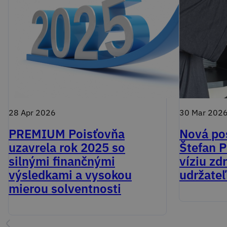
28 Apr 2026
30 Mar 202
PREMIUM Poisťovňa
Nová pos
uzavrela rok 2025 so
Štefan P
silnými finančnými
víziu zd
výsledkami a vysokou
udržateľ
mierou solventnosti