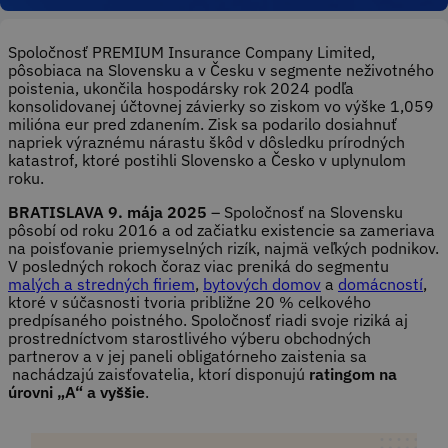
Spoločnosť PREMIUM Insurance Company Limited,
pôsobiaca na Slovensku a v Česku v segmente neživotného
poistenia, ukončila hospodársky rok 2024 podľa
konsolidovanej účtovnej závierky so ziskom vo výške 1,059
milióna eur pred zdanením. Zisk sa podarilo dosiahnuť
napriek výraznému nárastu škôd v dôsledku prírodných
katastrof, ktoré postihli Slovensko a Česko v uplynulom
roku.
BRATISLAVA 9. mája 2025
– Spoločnosť na Slovensku
pôsobí od roku 2016 a od začiatku existencie sa zameriava
na poisťovanie priemyselných rizík, najmä veľkých podnikov.
V posledných rokoch čoraz viac preniká do segmentu
malých a stredných firiem
,
bytových domov
a
domácností
,
ktoré v súčasnosti tvoria približne 20 % celkového
predpísaného poistného. Spoločnosť riadi svoje riziká aj
prostredníctvom starostlivého výberu obchodných
partnerov a v jej paneli obligatórneho zaistenia sa
nachádzajú zaisťovatelia, ktorí disponujú
ratingom na
úrovni „A“ a vyššie
.