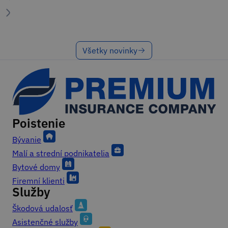
Všetky novinky
Poistenie
Footer
Bývanie
Malí a strední podnikatelia
Bytové domy
Firemní klienti
Služby
Škodová udalosť
Asistenčné služby