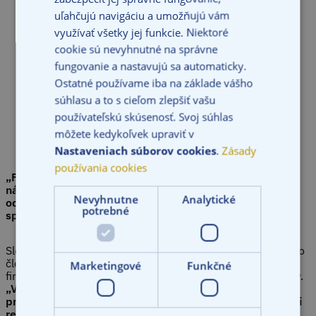
uľahčujú navigáciu a umožňujú vám
využívať všetky jej funkcie. Niektoré
cookie sú nevyhnutné na správne
fungovanie a nastavujú sa automaticky.
Ostatné používame iba na základe vášho
súhlasu a to s cieľom zlepšiť vašu
používateľskú skúsenosť. Svoj súhlas
môžete kedykoľvek upraviť v
Nastaveniach súborov cookies
.
Zásady
používania cookies
„Finančné výsledky, ktoré sme dosiahli v minulom roku
nás mimoriadne tešia a sú zásluhou tímu takmer 70
Nevyhnutne
Analytické
odborníkov z oblasti poisťovníctva, ktorí pracujú v našej
potrebné
spoločnosti, vrátane jej pobočiek,“
uviedol Peter Valent.
Slovenská PREMIUM Poisťovňa, pobočka poisťovne z iného
členského štátu, opakovane získava ocenenia od
Marketingové
Funkčné
finančných agentov, partnerov aj samotných spotrebiteľov.
„V roku 2024 sme sa opäť umiestnili na popredných
priečkach a obstáli sme v konkurencii medzi dlhoročnými
renomovanými poisťovňami pôsobiacimi na slovenskom